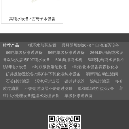
高纯水设备/去离子水设备
推荐产品：
循环水加药装置
缓释阻垢剂SC-R全自动加药设备
60吨单级反渗透设备
50吨单级反渗透设备
200L医用高纯水设
备双级反渗透EDI纯水设备
50L商用纯水机
50吨制药纯水设备不
锈钢纯水设备
6吨双级反渗透设备
2吨软化水设备雾森软化水
矿井反渗透设备/煤矿井下乳化液纯水设备
润新阀自动过滤阀
石英砂过滤器
活性炭过滤器
锰砂过滤器
除氟过滤器
多介
质过滤器
不锈钢过滤器不锈钢过滤罐
单阀单罐软化水设备
养
殖用水处理设备超滤水处理设备
单级反渗透设备